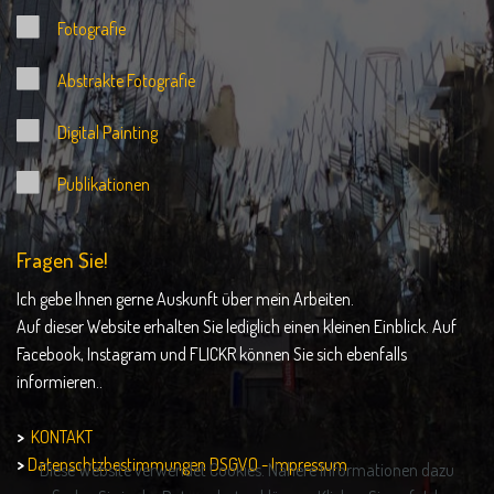
Fotografie
Abstrakte Fotografie
Digital
Painting
Publikationen
Fragen Sie!
Ich gebe Ihnen gerne Auskunft über mein Arbeiten.
Auf dieser Website erhalten Sie lediglich einen kleinen Einblick. Auf
Facebook, Instagram und FLICKR können Sie sich ebenfalls
informieren..
>
KONTAKT
>
Datenschtzbestimmungen DSGVO - Impressum
Diese Website verwendet Cookies. Nähere Informationen dazu