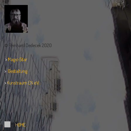
© Reinhard Dedecek 2020
>
Magic-Star
>
Gestaltung
>
Kunstraum EN e.V.
HOME